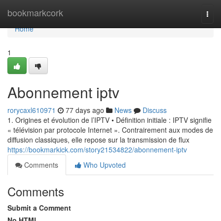
Home
bookmarkcork
Togg
navi
Home
1
Abonnement iptv
rorycaxl610971
77 days ago
News
Discuss
1. Origines et évolution de l’IPTV • Définition initiale : IPTV signifie
« télévision par protocole Internet ». Contrairement aux modes de
diffusion classiques, elle repose sur la transmission de flux
https://bookmarkick.com/story21534822/abonnement-iptv
Comments
Who Upvoted
Comments
Submit a Comment
No HTML