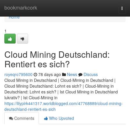
Home
bookmarkcork
Togg
navi
Home
1
Cloud Mining Deutschland:
Rentiert es sich?
royeqro795600
78 days ago
News
Discuss
Cloud Mining in Deutschland | Cloud-Mining in Deutschland |
Cloud Mining Deutschland: Lohnt es sich? | Cloud-Mining in
Deutschland: Lohnt es sich? | Ist Cloud Mining in Deutschland
lukrativ? | Ist Cloud-Mining in
https://lilyplrk441317.worldblogged.com/47768889/cloud-mining-
deutschland-rentiert-es-sich
Comments
Who Upvoted