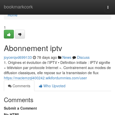
Home
bookmarkcork
Togg
navi
Home
1
Abonnement iptv
joycerqvd699133
78 days ago
News
Discuss
1. Origines et évolution de l’IPTV • Définition initiale : IPTV signifie
« télévision par protocole Internet ». Contrairement aux modes de
diffusion classiques, elle repose sur la transmission de flux
https://maciemzql400242.wikifordummies.com/user
Comments
Who Upvoted
Comments
Submit a Comment
No HTML