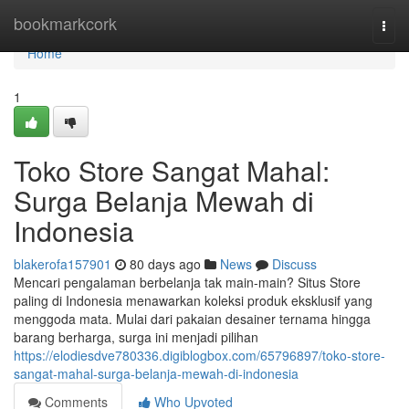
Home
bookmarkcork
Togg
navi
Home
1
Toko Store Sangat Mahal:
Surga Belanja Mewah di
Indonesia
blakerofa157901
80 days ago
News
Discuss
Mencari pengalaman berbelanja tak main-main? Situs Store
paling di Indonesia menawarkan koleksi produk eksklusif yang
menggoda mata. Mulai dari pakaian desainer ternama hingga
barang berharga, surga ini menjadi pilihan
https://elodiesdve780336.digiblogbox.com/65796897/toko-store-
sangat-mahal-surga-belanja-mewah-di-indonesia
Comments
Who Upvoted