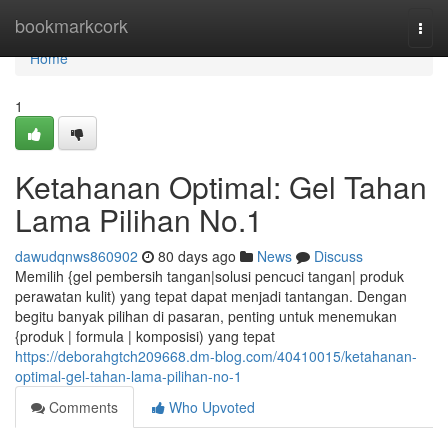
Home
bookmarkcork
Togg
navi
Home
1
Ketahanan Optimal: Gel Tahan
Lama Pilihan No.1
dawudqnws860902
80 days ago
News
Discuss
Memilih {gel pembersih tangan|solusi pencuci tangan| produk
perawatan kulit) yang tepat dapat menjadi tantangan. Dengan
begitu banyak pilihan di pasaran, penting untuk menemukan
{produk | formula | komposisi) yang tepat
https://deborahgtch209668.dm-blog.com/40410015/ketahanan-
optimal-gel-tahan-lama-pilihan-no-1
Comments
Who Upvoted