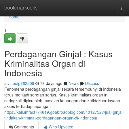
Home
bookmarkcork
Togg
navi
Home
1
Perdagangan Ginjal : Kasus
Kriminalitas Organ di
Indonesia
alvinbolp762209
78 days ago
News
Discuss
Fenomena perdagangan ginjal secara tersembunyi di Indonesia
terus menjadi sorotan serius. Kasus kriminalitas organ ini
seringkali dipicu oleh masalah keuangan dan ketidakberdayaan
akses terhadap lapangan
https://kallumfacf774619.goabroadblog.com/40127527/jual-ginjal-
tindakan-kriminal-perdagangan-organ-di-indonesia
Comments
Who Upvoted