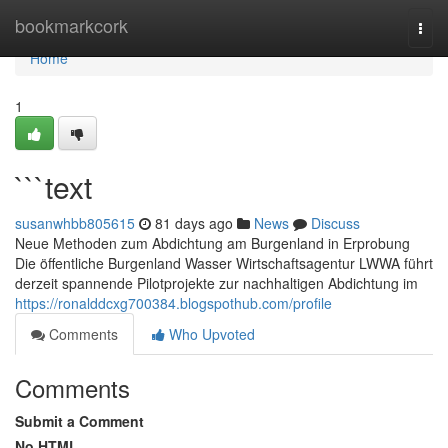
Home
bookmarkcork
Togg
navi
Home
1
```text
susanwhbb805615
81 days ago
News
Discuss
Neue Methoden zum Abdichtung am Burgenland in Erprobung
Die öffentliche Burgenland Wasser Wirtschaftsagentur LWWA führt
derzeit spannende Pilotprojekte zur nachhaltigen Abdichtung im
https://ronalddcxg700384.blogspothub.com/profile
Comments
Who Upvoted
Comments
Submit a Comment
No HTML