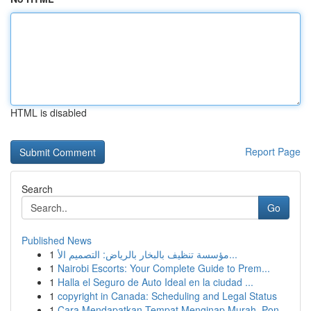
HTML is disabled
Report Page
Search
Go
Published News
1
مؤسسة تنظيف بالبخار بالرياض: التصميم الأ...
1
Nairobi Escorts: Your Complete Guide to Prem...
1
Halla el Seguro de Auto Ideal en la ciudad ...
1
copyright in Canada: Scheduling and Legal Status
1
Cara Mendapatkan Tempat Menginap Murah, Pon...