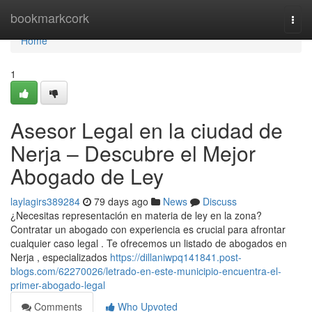
Home
bookmarkcork
Togg
navi
Home
1
Asesor Legal en la ciudad de
Nerja – Descubre el Mejor
Abogado de Ley
laylagirs389284
79 days ago
News
Discuss
¿Necesitas representación en materia de ley en la zona?
Contratar un abogado con experiencia es crucial para afrontar
cualquier caso legal . Te ofrecemos un listado de abogados en
Nerja , especializados
https://dillaniwpq141841.post-
blogs.com/62270026/letrado-en-este-municipio-encuentra-el-
primer-abogado-legal
Comments
Who Upvoted