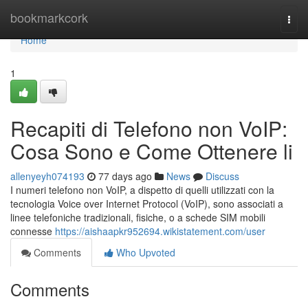
Home
bookmarkcork
Togg
navi
Home
1
Recapiti di Telefono non VoIP:
Cosa Sono e Come Ottenere li
allenyeyh074193
77 days ago
News
Discuss
I numeri telefono non VoIP, a dispetto di quelli utilizzati con la
tecnologia Voice over Internet Protocol (VoIP), sono associati a
linee telefoniche tradizionali, fisiche, o a schede SIM mobili
connesse
https://aishaapkr952694.wikistatement.com/user
Comments
Who Upvoted
Comments