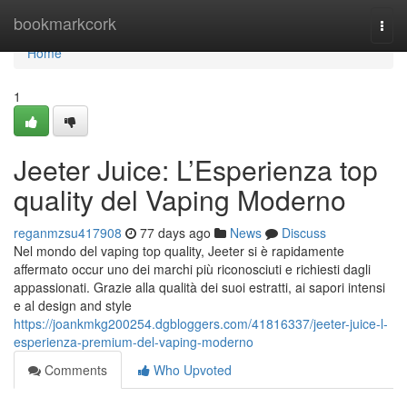
Home
bookmarkcork
Togg
navi
Home
1
Jeeter Juice: L’Esperienza top
quality del Vaping Moderno
reganmzsu417908
77 days ago
News
Discuss
Nel mondo del vaping top quality, Jeeter si è rapidamente
affermato occur uno dei marchi più riconosciuti e richiesti dagli
appassionati. Grazie alla qualità dei suoi estratti, ai sapori intensi
e al design and style
https://joankmkg200254.dgbloggers.com/41816337/jeeter-juice-l-
esperienza-premium-del-vaping-moderno
Comments
Who Upvoted