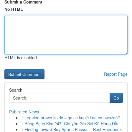
Submit a Comment
No HTML
HTML is disabled
Report Page
Search
Go
Published News
1
Legalne prawo jazdy – gdzie kupić i na co uważać?
1
Rồng Bạch Kim 247: Chuyên Gia Soi Đề Hàng Đầu
1
Finding toward Buy Sports Passes – Best Handbook