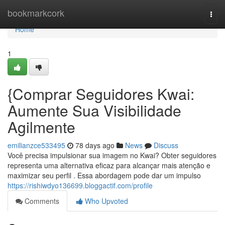
Home
bookmarkcork
Togg
navi
Home
1
{Comprar Seguidores Kwai:
Aumente Sua Visibilidade
Agilmente
emilianzce533495
78 days ago
News
Discuss
Você precisa impulsionar sua imagem no Kwai? Obter seguidores
representa uma alternativa eficaz para alcançar mais atenção e
maximizar seu perfil . Essa abordagem pode dar um impulso
https://rishiwdyo136699.bloggactif.com/profile
Comments
Who Upvoted