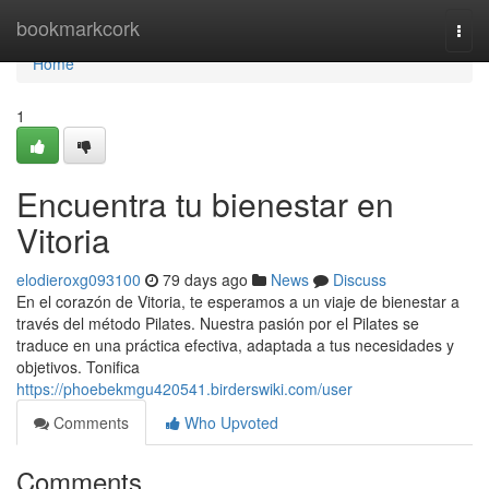
Home
bookmarkcork
Togg
navi
Home
1
Encuentra tu bienestar en
Vitoria
elodieroxg093100
79 days ago
News
Discuss
En el corazón de Vitoria, te esperamos a un viaje de bienestar a
través del método Pilates. Nuestra pasión por el Pilates se
traduce en una práctica efectiva, adaptada a tus necesidades y
objetivos. Tonifica
https://phoebekmgu420541.birderswiki.com/user
Comments
Who Upvoted
Comments