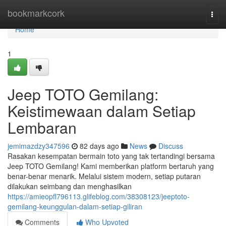
Home
bookmarkcork
Togg
navi
Home
1
Jeep TOTO Gemilang:
Keistimewaan dalam Setiap
Lembaran
jemimazdzy347596
82 days ago
News
Discuss
Rasakan kesempatan bermain toto yang tak tertandingi bersama
Jeep TOTO Gemilang! Kami memberikan platform bertaruh yang
benar-benar menarik. Melalui sistem modern, setiap putaran
dilakukan seimbang dan menghasilkan
https://amieopfl796113.glifeblog.com/38308123/jeeptoto-
gemilang-keunggulan-dalam-setiap-giliran
Comments
Who Upvoted