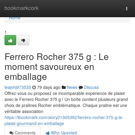
Home
bookmarkcork
Togg
navi
Home
1
Ferrero Rocher 375 g : Le
moment savoureux en
emballage
leajvhj973535
79 days ago
News
Discuss
Offrez-vous ou proposez ce incomparable expérience de plaisir
avec le Ferrero Rocher 375 g ! Un boîte contient plusieurs grand
choix de pralines Rocher emblématique. Chaque praline est une
véritable association
https://tbookmark.com/story21305392/ferrero-rocher-375-g-le-
plaisir-gourmand-en-emballage
Comments
Who Upvoted