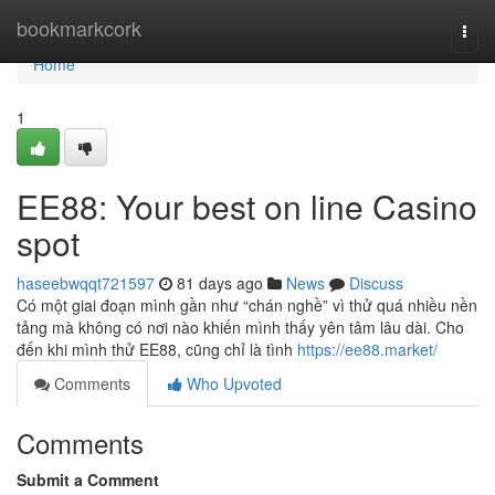
Home
bookmarkcork
Togg
navi
Home
1
EE88: Your best on line Casino
spot
haseebwqqt721597
81 days ago
News
Discuss
Có một giai đoạn mình gần như “chán nghề” vì thử quá nhiều nền
tảng mà không có nơi nào khiến mình thấy yên tâm lâu dài. Cho
đến khi mình thử EE88, cũng chỉ là tình
https://ee88.market/
Comments
Who Upvoted
Comments
Submit a Comment