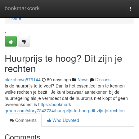
Home
bookmarkcork
Togg
navi
Home
1
Huurprijs te hoog? Dit zijn je
rechten
blakehowq576144
80 days ago
News
Discuss
Is de huurprijs te te veel? Dan is het essentieel om te kennen
welke rechten je bezit . Je kunt bezwaar aantekenen bij de
huurregeling als je vermoedt dat de huurprijs niet klopt of geen
overeenkomst is
https://bookmark-
group.com/story7243734/huurprijs-te-hoog-dit-zijn-je-rechten
Comments
Who Upvoted
Comments