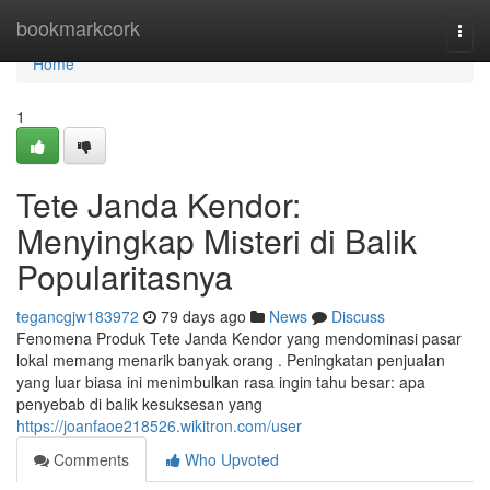
Home
bookmarkcork
Togg
navi
Home
1
Tete Janda Kendor:
Menyingkap Misteri di Balik
Popularitasnya
tegancgjw183972
79 days ago
News
Discuss
Fenomena Produk Tete Janda Kendor yang mendominasi pasar
lokal memang menarik banyak orang . Peningkatan penjualan
yang luar biasa ini menimbulkan rasa ingin tahu besar: apa
penyebab di balik kesuksesan yang
https://joanfaoe218526.wikitron.com/user
Comments
Who Upvoted