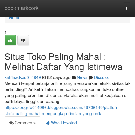
Home
bookmarkcork
Togg
navi
Home
1
Situs Toko Paling Mahal :
Melihat Daftar Yang Istimewa
katrinadkxu014949
82 days ago
News
Discuss
Mencari tempat belanja online yang menawarkan eksklusivitas tak
tertandingi? Artikel ini akan membahas rangkuman toko online
yang paling premium di dunia. Mereka akan melihat keajaiban di
balik biaya tinggi dan barang
https://zoegrrb014986.bloggerswise.com/49736149/platform-
store-paling-mahal-mengungkap-rincian-yang-unik
Comments
Who Upvoted