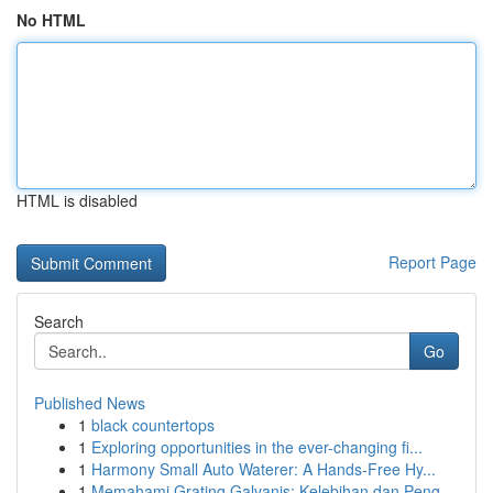
No HTML
HTML is disabled
Report Page
Search
Go
Published News
1
black countertops
1
Exploring opportunities in the ever-changing fi...
1
Harmony Small Auto Waterer: A Hands-Free Hy...
1
Memahami Grating Galvanis: Kelebihan dan Peng...