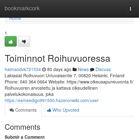
Home
bookmarkcork
Togg
navi
Home
1
Toiminnot Roihuvuoressa
haimaodvk721534
80 days ago
News
Discuss
Lakiasiat Roihuvuori Untuvaisentie 7, 00820 Helsinki, Finland
Phone: 040 364 0664 Website: https://www.oikeusapuneuvonta.fi/
Roihuvuoren arvostettu ja kattava oikeudellinen
palvelukokonaisuus, joka
https://esmeedigo991550.hazeronwiki.com/user
Comments
Who Upvoted
Comments
Submit a Comment