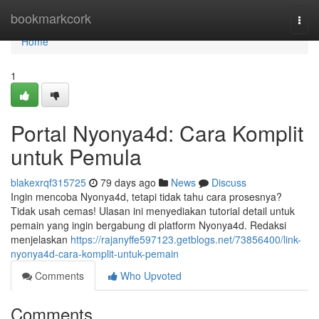
Home
bookmarkcork
Togg
navi
Home
1
Portal Nyonya4d: Cara Komplit
untuk Pemula
blakexrqf315725
79 days ago
News
Discuss
Ingin mencoba Nyonya4d, tetapi tidak tahu cara prosesnya?
Tidak usah cemas! Ulasan ini menyediakan tutorial detail untuk
pemain yang ingin bergabung di platform Nyonya4d. Redaksi
menjelaskan
https://rajanyffe597123.getblogs.net/73856400/link-
nyonya4d-cara-komplit-untuk-pemain
Comments
Who Upvoted
Comments