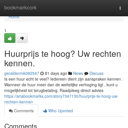
Home
bookmarkcork
Togg
navi
Home
1
Huurprijs te hoog? Uw rechten
kennen.
geraldsnmk082547
81 days ago
News
Discuss
Is een huur echt te veel? Iedereen dient zijn aanspraken kennen .
Wanneer de huur meer dan de wettelijke verhoging ligt , kunt u
mogelijkheid tot terugbetaling. Raadpleeg direct advies
https://ariabookmarks.com/story7347130/huurprijs-te-hoog-uw-
rechten-kennen
Comments
Who Upvoted
Comments