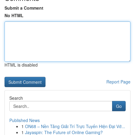
Submit a Comment
No HTML
HTML is disabled
Report Page
Search
Go
Published News
1
ON68 – Nền Tảng Giải Trí Trực Tuyến Hiện Đại Vớ...
1
Jayaspin: The Future of Online Gaming?