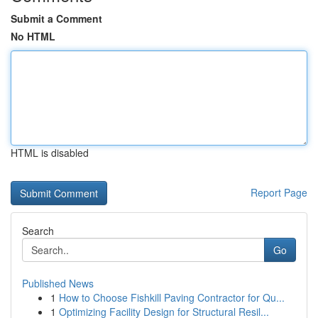
Submit a Comment
No HTML
HTML is disabled
Report Page
Search
Go
Published News
1
How to Choose Fishkill Paving Contractor for Qu...
1
Optimizing Facility Design for Structural Resil...