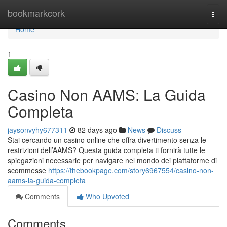
Home
bookmarkcork
Togg
navi
Home
1
Casino Non AAMS: La Guida
Completa
jaysonvyhy677311
82 days ago
News
Discuss
Stai cercando un casino online che offra divertimento senza le
restrizioni dell’AAMS? Questa guida completa ti fornirà tutte le
spiegazioni necessarie per navigare nel mondo dei piattaforme di
scommesse
https://thebookpage.com/story6967554/casino-non-
aams-la-guida-completa
Comments
Who Upvoted
Comments