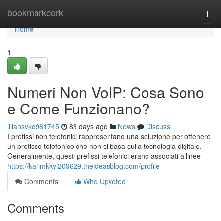
Home
bookmarkcork
Togg
navi
Home
1
Numeri Non VoIP: Cosa Sono
e Come Funzionano?
liliansvkd981745
83 days ago
News
Discuss
I prefissi non telefonici rappresentano una soluzione per ottenere
un prefisso telefonico che non si basa sulla tecnologia digitale.
Generalmente, questi prefissi telefonici erano associati a linee
https://karimkkyl209629.theideasblog.com/profile
Comments
Who Upvoted
Comments