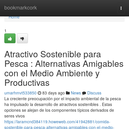
Home
bookmarkcork
Togg
navi
Home
1
Atractivo Sostenible para
Pesca : Alternativas Amigables
con el Medio Ambiente y
Productivas
umarhmvt533850
83 days ago
News
Discuss
La creciente preocupación por el impacto ambiental de la pesca
ha impulsado la desarrollo de atractivos sostenibles . Estas
opciones se alejan de los componentes típicos derivados de
seres vivos
https://laramcnd384119.howeweb.com/41942881/comida-
sostenible-para-pesca-alternativas-amigables-con-el-medio-