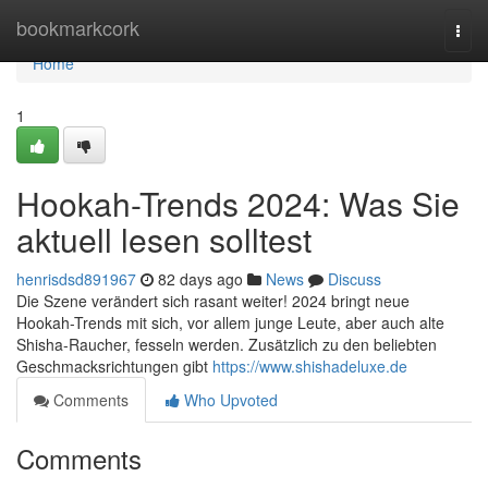
Home
bookmarkcork
Togg
navi
Home
1
Hookah-Trends 2024: Was Sie
aktuell lesen solltest
henrisdsd891967
82 days ago
News
Discuss
Die Szene verändert sich rasant weiter! 2024 bringt neue
Hookah-Trends mit sich, vor allem junge Leute, aber auch alte
Shisha-Raucher, fesseln werden. Zusätzlich zu den beliebten
Geschmacksrichtungen gibt
https://www.shishadeluxe.de
Comments
Who Upvoted
Comments