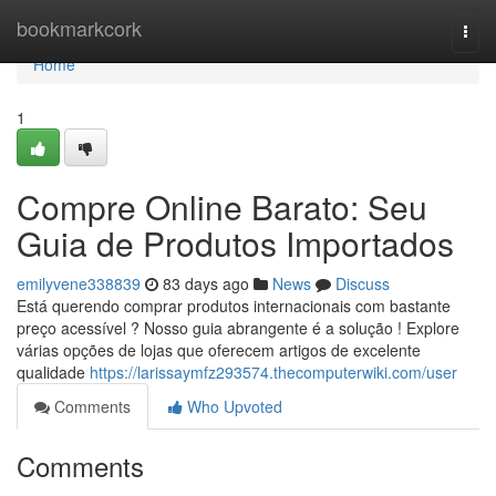
Home
bookmarkcork
Togg
navi
Home
1
Compre Online Barato: Seu
Guia de Produtos Importados
emilyvene338839
83 days ago
News
Discuss
Está querendo comprar produtos internacionais com bastante
preço acessível ? Nosso guia abrangente é a solução ! Explore
várias opções de lojas que oferecem artigos de excelente
qualidade
https://larissaymfz293574.thecomputerwiki.com/user
Comments
Who Upvoted
Comments