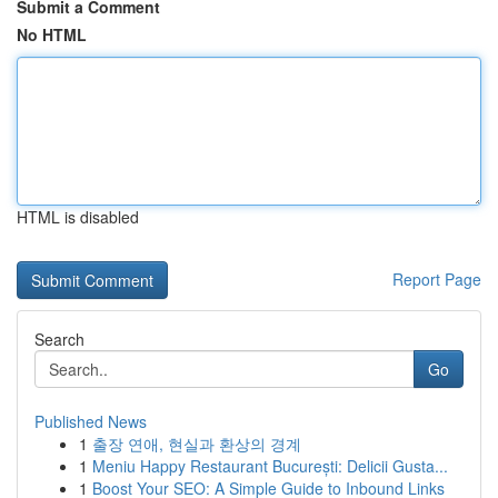
Submit a Comment
No HTML
HTML is disabled
Report Page
Search
Go
Published News
1
출장 연애, 현실과 환상의 경계
1
Meniu Happy Restaurant București: Delicii Gusta...
1
Boost Your SEO: A Simple Guide to Inbound Links