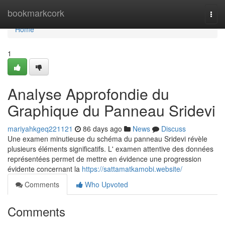
Home
bookmarkcork
Togg
navi
Home
1
Analyse Approfondie du
Graphique du Panneau Sridevi
mariyahkgeq221121
86 days ago
News
Discuss
Une examen minutieuse du schéma du panneau Sridevi révèle
plusieurs éléments significatifs. L' examen attentive des données
représentées permet de mettre en évidence une progression
évidente concernant la
https://sattamatkamobi.website/
Comments
Who Upvoted
Comments