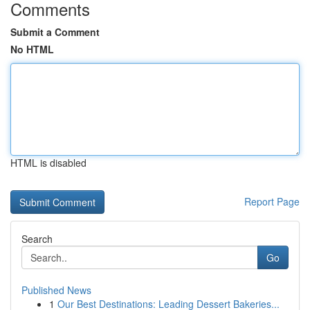
Comments
Submit a Comment
No HTML
HTML is disabled
Report Page
Search
Go
Published News
1
Our Best Destinations: Leading Dessert Bakeries...