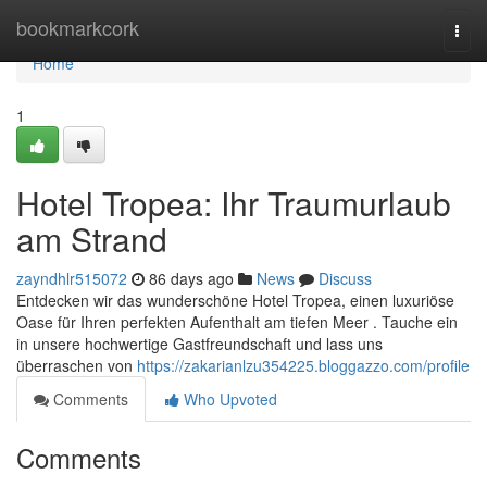
Home
bookmarkcork
Togg
navi
Home
1
Hotel Tropea: Ihr Traumurlaub
am Strand
zayndhlr515072
86 days ago
News
Discuss
Entdecken wir das wunderschöne Hotel Tropea, einen luxuriöse
Oase für Ihren perfekten Aufenthalt am tiefen Meer . Tauche ein
in unsere hochwertige Gastfreundschaft und lass uns
überraschen von
https://zakarianlzu354225.bloggazzo.com/profile
Comments
Who Upvoted
Comments