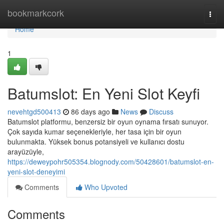
Home
bookmarkcork
Togg
navi
Home
1
Batumslot: En Yeni Slot Keyfi
nevehtgd500413
86 days ago
News
Discuss
Batumslot platformu, benzersiz bir oyun oynama fırsatı sunuyor.
Çok sayıda kumar seçenekleriyle, her tasa için bir oyun
bulunmakta. Yüksek bonus potansiyeli ve kullanıcı dostu
arayüzüyle,
https://deweypohr505354.blognody.com/50428601/batumslot-en-
yeni-slot-deneyimi
Comments
Who Upvoted
Comments