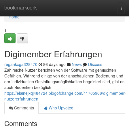
Home
bookmarkcork
Togg
navi
Home
1
Digimember Erfahrungen
regankxga328470
86 days ago
News
Discuss
Zahlreiche Nutzer berichten von der Software mit gemischten
Gefühlen. Während einige von der anschaulichen Bedienung und
der individuellen Gestaltungsmöglichkeiten begeistert sind, gibt es
auch Bedenken bezüglich
https://elainejxqj484724.blogofchange.com/41705906/digimember-
nutzererfahrungen
Comments
Who Upvoted
Comments