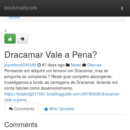
Home
bookmarkcork
Togg
navi
Home
1
Dracamar Vale a Pena?
joycekvcd330388
87 days ago
News
Discuss
Pensando em adquirir um terreno em Dracamar, mas se
pergunta se compensa ? Neste guia completo abrangente,
investigamos a fundo as vantagens de Dracamar, levando em
conta fatores como desenvolvimento,
https://tesskvfg517667.boyblogguide.com/39785608/dracamar-
vale-a-pena
Comments
Who Upvoted
Comments