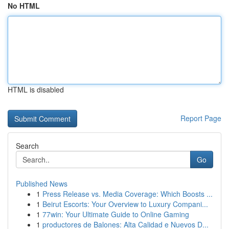
No HTML
HTML is disabled
Report Page
Search
Go
Published News
1
Press Release vs. Media Coverage: Which Boosts ...
1
Beirut Escorts: Your Overview to Luxury Compani...
1
77win: Your Ultimate Guide to Online Gaming
1
productores de Balones: Alta Calidad e Nuevos D...