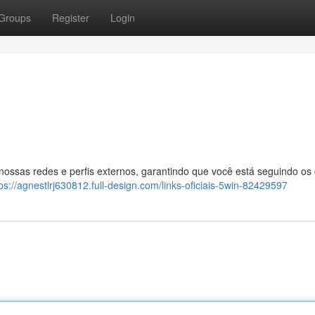
Groups
Register
Login
 nossas redes e perfis externos, garantindo que você está seguindo os
ps://agnestlrj630812.full-design.com/links-oficiais-5win-82429597