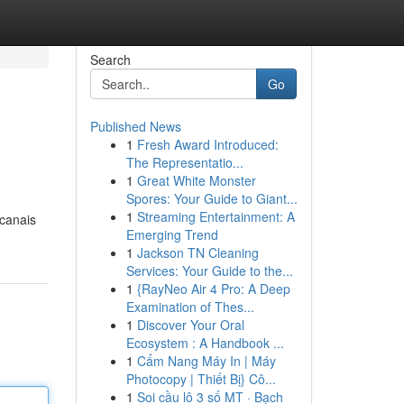
Search
Go
Published News
1
Fresh Award Introduced:
The Representatio...
1
Great White Monster
Spores: Your Guide to Giant...
1
Streaming Entertainment: A
 canais
Emerging Trend
1
Jackson TN Cleaning
Services: Your Guide to the...
1
{RayNeo Air 4 Pro: A Deep
Examination of Thes...
1
Discover Your Oral
Ecosystem : A Handbook ...
1
Cẩm Nang Máy In | Máy
Photocopy | Thiết Bị} Cô...
1
Soi cầu lô 3 số MT · Bạch