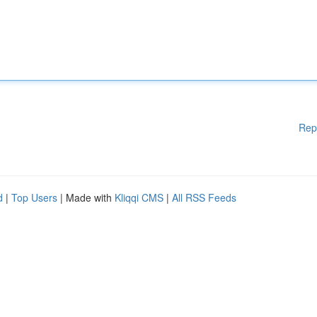
Rep
d
|
Top Users
| Made with
Kliqqi CMS
|
All RSS Feeds