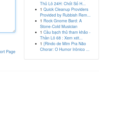
Thủ Lô 24H: Chốt Số H...
1
Quick Cleanup Providers
Provided by Rubbish Rem...
1
Rock Gnome Bard: A
Stone-Cold Musician
1
Cầu bạch thủ tham khảo -
Thần Lô 68 : Xem xét...
1
{Rindo de Mim Pra Não
Chorar: O Humor Irônico ...
ort Page