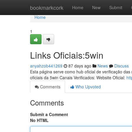
Home
bookmarkcork
Home
New
Submit
Home
1
Links Oficiais:5win
anyahzob441269
87 days ago
News
Discuss
Esta página serve como hub oficial de verificação das
oficiais da 5win Canais Verificados: Website Oficial:
htt
Comments
Who Upvoted
Comments
Submit a Comment
No HTML