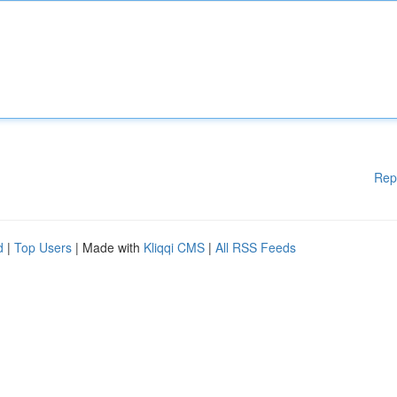
Rep
d
|
Top Users
| Made with
Kliqqi CMS
|
All RSS Feeds