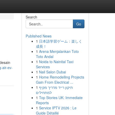
Search
Go
Published News
1
日本語学習ゲーム：楽しく
成長！
1
Arena Menjalankan Toto
Toto Andal
1
Noida to Nainital Taxi
 desain
Services
-air-ev-
1
Nail Salon Dubai
1
Home Remodelling Projects
Gain From Electrical ...
1
תיקון רייד מדריך מקיף
למתחילים
1
Top Stories UK: Immediate
Reports
1
Service IPTV 2026 : Le
Guide Détaillé