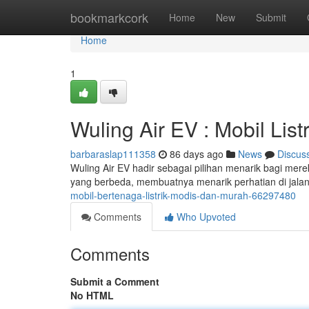
Home
bookmarkcork
Home
New
Submit
Home
1
Wuling Air EV : Mobil List
barbaraslap111358
86 days ago
News
Discus
Wuling Air EV hadir sebagai pilihan menarik bagi mer
yang berbeda, membuatnya menarik perhatian di jalana
mobil-bertenaga-listrik-modis-dan-murah-66297480
Comments
Who Upvoted
Comments
Submit a Comment
No HTML