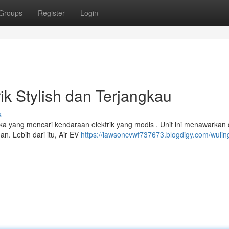
Groups
Register
Login
rik Stylish dan Terjangkau
s
eka yang mencari kendaraan elektrik yang modis . Unit ini menawarkan
n. Lebih dari itu, Air EV
https://lawsoncvwf737673.blogdigy.com/wuling