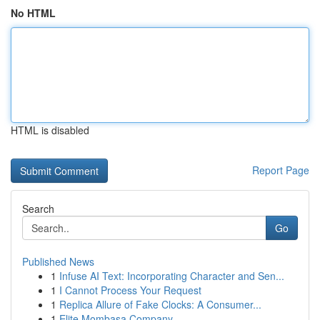
No HTML
HTML is disabled
Report Page
Search
Go
Published News
1
Infuse AI Text: Incorporating Character and Sen...
1
I Cannot Process Your Request
1
Replica Allure of Fake Clocks: A Consumer...
1
Elite Mombasa Company