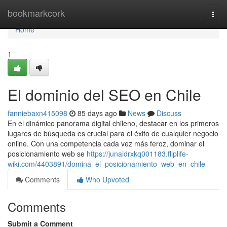
Home
bookmarkcork
Togg
navi
Home
1
El dominio del SEO en Chile
fanniebaxn415098
85 days ago
News
Discuss
En el dinámico panorama digital chileno, destacar en los primeros
lugares de búsqueda es crucial para el éxito de cualquier negocio
online. Con una competencia cada vez más feroz, dominar el
posicionamiento web se
https://junaidrxkq001183.fliplife-
wiki.com/4403891/domina_el_posicionamiento_web_en_chile
Comments
Who Upvoted
Comments
Submit a Comment