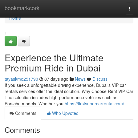
Home
bookmarkcork
Togg
navi
Home
1
Experience the Ultimate
Premium Ride in Dubai
tayaskmo251790
87 days ago
News
Discuss
If you seek a unforgettable driving experience, Dubai's VIP car
rentals services offer the ideal solution. Why Choose Rent VIP Car
The selection includes high‑performance vehicles such as
Porsche models. Whether you
https://firstsupercarrental.com/
Comments
Who Upvoted
Comments