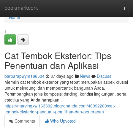
Home
bookmarkcork
Togg
navi
Home
1
Cat Tembok Eksterior: Tips
Penentuan dan Aplikasi
barbarapwym166504
87 days ago
News
Discuss
Memilih cat tembok eksterior yang tepat merupakan aspek krusial
untuk melindungi dan mempercantik bangunan Anda.
Pertimbangkan jenis komposisi dinding, kondisi lingkungan, serta
estetika yang Anda harapkan .
https://marvingxwj163302.blogrenanda.com/48092200/cat-
tembok-eksterior-panduan-pemilihan-dan-penerapan
Comments
Who Upvoted