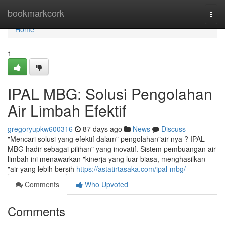
Home
bookmarkcork
Togg
navi
Home
1
IPAL MBG: Solusi Pengolahan
Air Limbah Efektif
gregoryupkw600316
87 days ago
News
Discuss
"Mencari solusi yang efektif dalam" pengolahan"air nya ? IPAL
MBG hadir sebagai pilihan" yang inovatif. Sistem pembuangan air
limbah ini menawarkan "kinerja yang luar biasa, menghasilkan
"air yang lebih bersih
https://astatirtasaka.com/ipal-mbg/
Comments
Who Upvoted
Comments