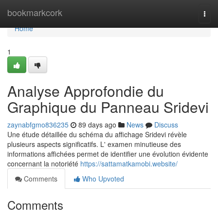
Home
bookmarkcork
Togg
navi
Home
1
Analyse Approfondie du
Graphique du Panneau Sridevi
zaynabfgmo836235
89 days ago
News
Discuss
Une étude détaillée du schéma du affichage Sridevi révèle
plusieurs aspects significatifs. L' examen minutieuse des
informations affichées permet de identifier une évolution évidente
concernant la notoriété
https://sattamatkamobi.website/
Comments
Who Upvoted
Comments