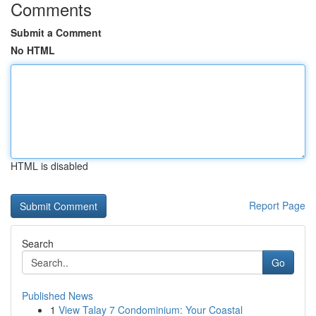
Comments
Submit a Comment
No HTML
HTML is disabled
Report Page
Search
Go
Published News
1
View Talay 7 Condominium: Your Coastal