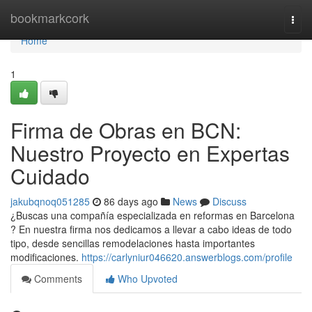
Home
bookmarkcork
Togg
navi
Home
1
Firma de Obras en BCN:
Nuestro Proyecto en Expertas
Cuidado
jakubqnoq051285
86 days ago
News
Discuss
¿Buscas una compañía especializada en reformas en Barcelona
? En nuestra firma nos dedicamos a llevar a cabo ideas de todo
tipo, desde sencillas remodelaciones hasta importantes
modificaciones.
https://carlyniur046620.answerblogs.com/profile
Comments
Who Upvoted