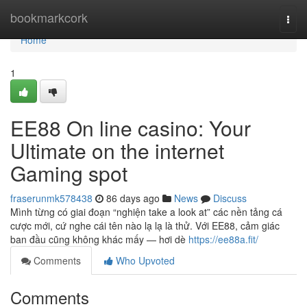
Home
bookmarkcork
Togg
navi
Home
1
EE88 On line casino: Your
Ultimate on the internet
Gaming spot
fraserunmk578438
86 days ago
News
Discuss
Mình từng có giai đoạn “nghiện take a look at” các nền tảng cá
cược mới, cứ nghe cái tên nào lạ lạ là thử. Với EE88, cảm giác
ban đầu cũng không khác mấy — hơi dè
https://ee88a.fit/
Comments
Who Upvoted
Comments