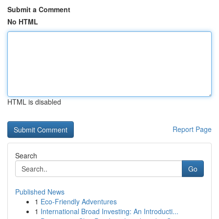
Submit a Comment
No HTML
HTML is disabled
Report Page
Search
Go
Published News
1
Eco-Friendly Adventures
1
International Broad Investing: An Introducti...