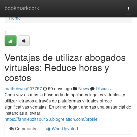
Home
bookmarkcork
Togg
navi
Home
1
Ventajas de utilizar abogados
virtuales: Reduce horas y
costos
mathehwoq907757
90 days ago
News
Discuss
Cada vez es más la búsqueda de opciones legales virtuales, y
utilizar letrados a través de plataformas virtuales ofrece
significativas ventajas. En primer lugar, ahorras una sustancial de
instancias al evitar
https://fanniepzlt106123.blogrelation.com/profile
Comments
Who Upvoted