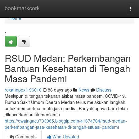
Home
bookmarkcork
Togg
navi
Home
1
RSUD Medan: Perkembangan
Bantuan Kesehatan di Tengah
Masa Pandemi
roxannppxf196010
86 days ago
News
Discuss
Meskipun di tengah tekanan akibat masa pandemi COVID-19,
Rumah Sakit Umum Daerah Medan terus melakukan langkah
untuk memperkuat mutu jasa medis . Banyak upaya baru telah
diluncurkan untuk menjamin
https://owaingacu733985.bloggip.com/41674764/rsud-medan-
perkembangan-jasa-kesehatan-di-tengah-situasi-pandemi
Comments
Who Upvoted