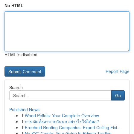
No HTML
HTML is disabled
Report Page
Search
Go
Published News
1
Wood Pellets: Your Complete Overview
1
การ ติดตั้งตาข่ายกันนก อย่างไรให้ได้ผล?
1
Freehold Roofing Companies: Expert Ceiling Fixi...
1
No KYC Crypto: Your Guide to Private Trading