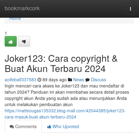
Home
bookmarkcork
Togg
navi
Home
1
Joker123: Cara copyright &
Buat Akun Terbaru 2024
aoifebalf337583
89 days ago
News
Discuss
Ingin mencari cara akses ke Joker123 dan mau mendaftar di
tahun 2024? Panduan ini akan membahas secara detail proses
copyright akun Anda yang sudah ada atau menunjukkan Anda
untuk melakukan pembuatan akun
https://matteougss135332.blog-mall.com/42044385/joker123-
cara-masuk-buat-akun-terbaru-2024
Comments
Who Upvoted