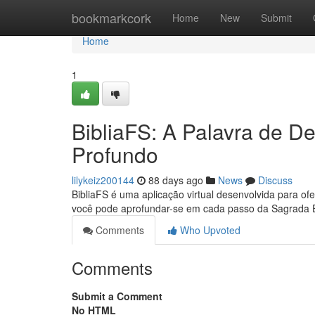
Home
bookmarkcork
Home
New
Submit
Home
1
BibliaFS: A Palavra de D
Profundo
lilykeiz200144
88 days ago
News
Discuss
BibliaFS é uma aplicação virtual desenvolvida para o
você pode aprofundar-se em cada passo da Sagrada Es
Comments
Who Upvoted
Comments
Submit a Comment
No HTML