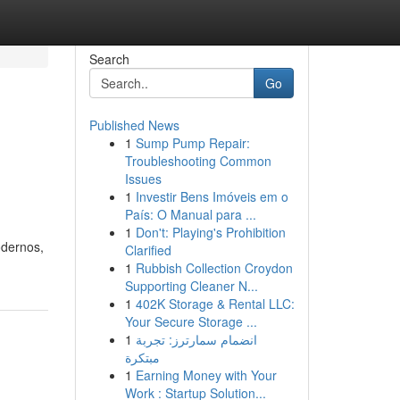
Search
Go
Published News
1
Sump Pump Repair:
Troubleshooting Common
Issues
1
Investir Bens Imóveis em o
País: O Manual para ...
1
Don't: Playing's Prohibition
odernos,
Clarified
1
Rubbish Collection Croydon
Supporting Cleaner N...
1
402K Storage & Rental LLC:
Your Secure Storage ...
1
انضمام سمارترز: تجربة
مبتكرة
1
Earning Money with Your
Work : Startup Solution...