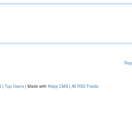
Rep
d
|
Top Users
| Made with
Kliqqi CMS
|
All RSS Feeds